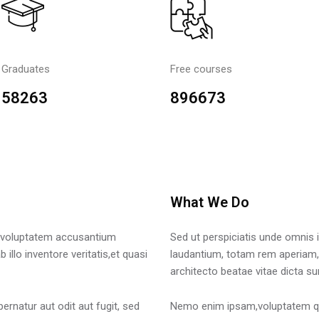
Graduates
Free courses
58263
896673
What We Do
it voluptatem accusantium
Sed ut perspiciatis unde omnis 
llo inventore veritatis,et quasi
laudantium, totam rem aperiam, e
architecto beatae vitae dicta su
rnatur aut odit aut fugit, sed
Nemo enim ipsam,voluptatem quia