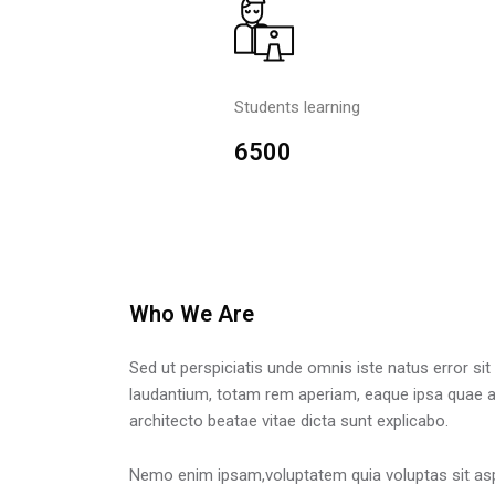
Students learning
6500
Who We Are
Skip [Cocoon] About (Text 2 Columns)
Sed ut perspiciatis unde omnis iste natus error s
laudantium, totam rem aperiam, eaque ipsa quae ab i
architecto beatae vitae dicta sunt explicabo.
Nemo enim ipsam,voluptatem quia voluptas sit aspe