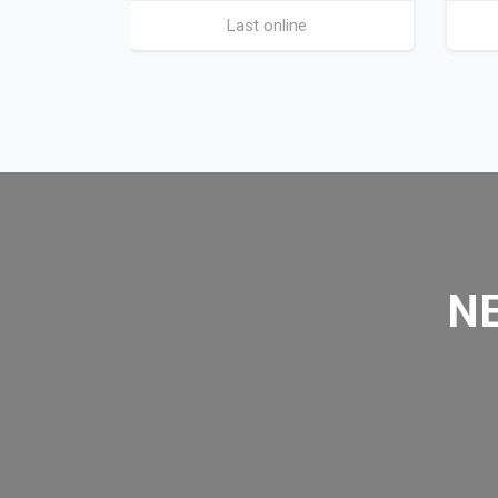
Last online
Skip [Cocoon] Parallax
NE