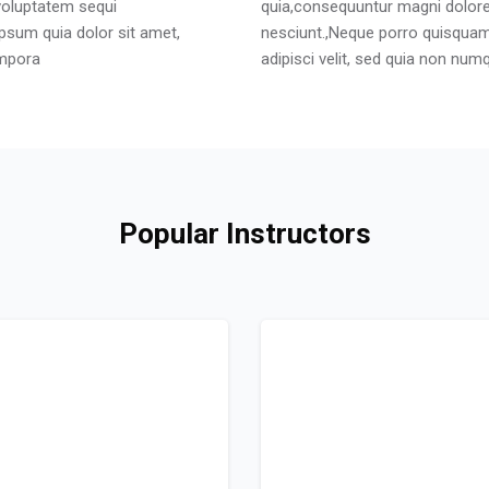
voluptatem sequi
quia,consequuntur magni dolore
psum quia dolor sit amet,
nesciunt.,Neque porro quisquam 
empora
adipisci velit, sed quia non n
Popular Instructors