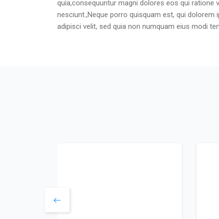
quia,consequuntur magni dolores eos qui ratione 
nesciunt.,Neque porro quisquam est, qui dolorem i
adipisci velit, sed quia non numquam eius modi t
Skip [Cocoon] Users Slider